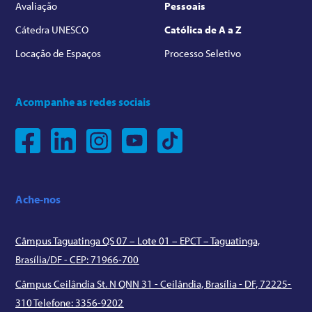
Avaliação
Pessoais
Cátedra UNESCO
Católica de A a Z
Locação de Espaços
Processo Seletivo
Acompanhe as redes sociais
Ache-nos
Câmpus Taguatinga QS 07 – Lote 01 – EPCT – Taguatinga,
Brasília/DF - CEP: 71966-700
Câmpus Ceilândia St. N QNN 31 - Ceilândia, Brasília - DF, 72225-
310 Telefone: 3356-9202