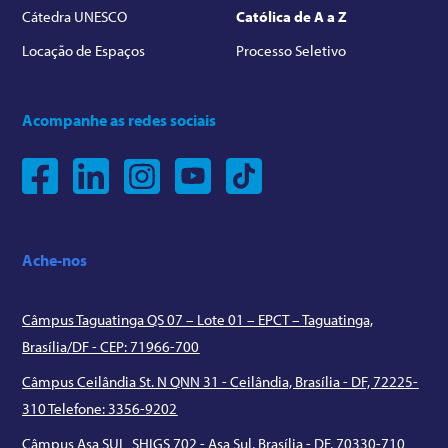
Cátedra UNESCO
Católica de A a Z
Locação de Espaços
Processo Seletivo
Acompanhe as redes sociais
Ache-nos
Câmpus Taguatinga QS 07 – Lote 01 – EPCT – Taguatinga,
Brasília/DF - CEP: 71966-700
Câmpus Ceilândia St. N QNN 31 - Ceilândia, Brasília - DF, 72225-
310 Telefone: 3356-9202
Câmpus Asa SUL SHIGS 702 - Asa Sul, Brasília - DF, 70330-710