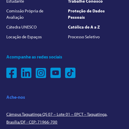
Estudante
Trabalhe Conosco
Comissão Própria de
Proteção de Dados
Avaliação
Pessoais
Cátedra UNESCO
Católica de A a Z
Locação de Espaços
Processo Seletivo
Acompanhe as redes sociais
Ache-nos
Câmpus Taguatinga QS 07 – Lote 01 – EPCT – Taguatinga,
Brasília/DF - CEP: 71966-700