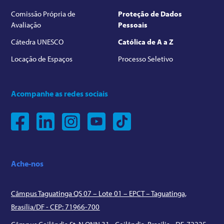
Comissão Própria de
Proteção de Dados
Avaliação
Pessoais
Cátedra UNESCO
Católica de A a Z
Locação de Espaços
Processo Seletivo
Acompanhe as redes sociais
Ache-nos
Câmpus Taguatinga QS 07 – Lote 01 – EPCT – Taguatinga,
Brasília/DF - CEP: 71966-700