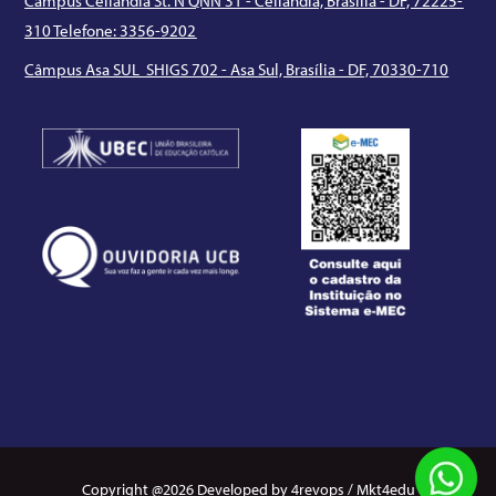
Câmpus Ceilândia St. N QNN 31 - Ceilândia, Brasília - DF, 72225-
310 Telefone: 3356-9202
Câmpus Asa SUL SHIGS 702 - Asa Sul, Brasília - DF, 70330-710
Copyright @2026 Developed by 4revops / Mkt4edu