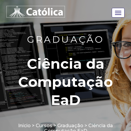
GRADUAÇÃO
Ciência da
Computação
EaD
Início > Cursos > Graduação > Ciência da
Computação EaD